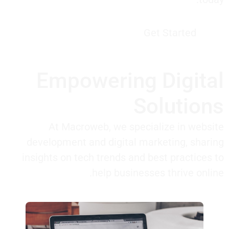
Get Started
Empowering Digital
Solutions
At Macroweb, we specialize in website
development and digital marketing, sharing
insights on tech trends and best practices to
help businesses thrive online.