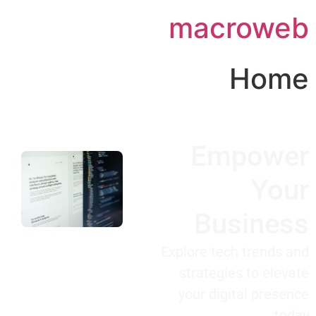
macroweb
Home
Empower
Your
Business
Explore tech trends and
strategies to elevate
your digital presence
today.