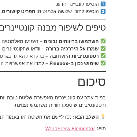
הוסיפו קונטיינר חדש.
הוסיפו לתוכו שלושה אלמנטים:
תפריט קישורים, 
טיפים לשיפור מבנה קונטיינרים
השתמשו בריווחים נכונים
– הימנעו מאלמנטים צ
שמרו על היררכיה ברורה
– וודאו שהקונטיינרים 
רספונסיביות היא חובה
– בדקו את האתר בגרסאות
שימוש נכון ב-Flexbox
– למדו את אפשרויות היישור (Justify / Align) לש
סיכום
בניית אתר עם קונטיינרים מאפשרת שליטה טובה יות
ורספונסיביים שיספקו חוויית משתמש מצוינת.
השלב הבא:
נסו ליישם את השיטה הזו בעמוד ה
תוייג
WordPress Elementor