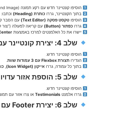
הוסיפו קונטיינר חדש עם רקע תמונה (Background Image).
בתוך הקונטיינר, גררו
כותרת (Heading)
וכתבו:
הוסיפו
טקסט פסקה (Text Editor)
עם הסבר קצ
גררו
כפתור (Button)
עם קריאה לפעולה ("צור ק
יישרו את כל האלמנטים למרכז באמצעות
Center
שלב 4: יצירת קונטיינר עם שלושה עמודות להצגת שירותים
הוסיפו קונטיינר חדש.
הגדירו
תצורת Flexbox עם 3 עמודות שוות
.
בתוך כל עמודה, גררו
אייקון (Icon Widget)
,
כותר
שלב 5: הוספת אזור עדויות לקוחות
הוסיפו קונטיינר חדש.
גררו אלמנט
Testimonials
או צרו אזור עם תמונ
שלב 6: יצירת Footer עם מידע נוסף