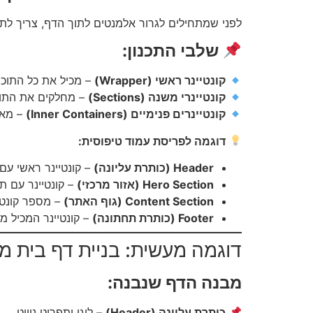
לפני שמתחילים לגרור אלמנטים לתוך הדף, צריך לת
שלבי התכנון:
קונטיינר ראשי (Wrapper)
– מכיל את כל התוכן
קונטיינרי משנה (Sections)
– מחלקים את התוכן 
קונטיינרים פנימיים (Inner Containers)
– מאפ
דוגמה לפריסת עמוד טיפוסית:
Header (כותרת עליונה)
– קונטיינר ראשי עם 
Hero Section (אזור מרכזי)
– קונטיינר עם ת
Content Section (גוף האתר)
– מספר קונטיי
Footer (כותרת תחתונה)
– קונטיינר המכיל מי
דוגמה מעשית: בניית דף בית מק
מבנה הדף שנבנה:
כותרת עליונה (Header)
– לוגו ותפריט ניווט