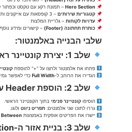
Hero Section
– תמונת רקע עם טקסט וכפתור ק
קטגוריות שירותים
– 3 קופסאות עם אייקונים ותיאור
עדויות לקוחות
– גלריית המלצות
כותרת תחתונה (Footer)
– קישורים ומידע נוסף
שלבי הבנייה באלמנטור:
שלב 1: יצירת קונטיינר ראשי לדף כולו
פתחו את אלמנטור ולחצו על "+" להוספת
קונטיי
הגדירו את הרוחב ל-
Full Width
כדי לאפשר גמיש
שלב 2: הוספת Header עם תפריט ניווט
הוסיפו
קונטיינר פנימי
בתוך הקונטיינר הראשי.
גררו לתוכו שני אלמנטים:
תפריט ניווט
ולוגו.
יישרו את הפריטים אופקית באמצעות
e Between
שלב 3: בניית אזור ה-Hero Section